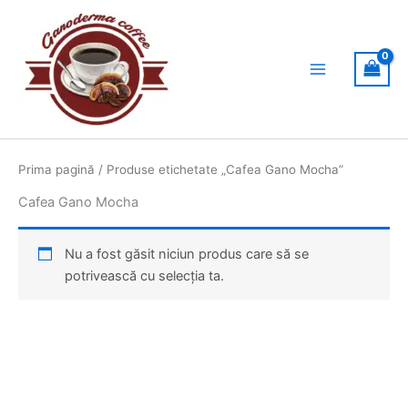
Skip
to
content
Prima pagină
/ Produse etichetate „Cafea Gano Mocha”
Cafea Gano Mocha
Nu a fost găsit niciun produs care să se
potrivească cu selecția ta.